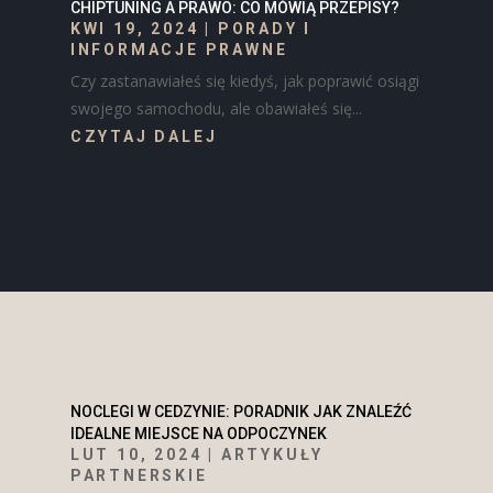
CHIPTUNING A PRAWO: CO MÓWIĄ PRZEPISY?
KWI 19, 2024
|
PORADY I
INFORMACJE PRAWNE
Czy zastanawiałeś się kiedyś, jak poprawić osiągi
swojego samochodu, ale obawiałeś się...
CZYTAJ DALEJ
NOCLEGI W CEDZYNIE: PORADNIK JAK ZNALEŹĆ
IDEALNE MIEJSCE NA ODPOCZYNEK
LUT 10, 2024
|
ARTYKUŁY
PARTNERSKIE